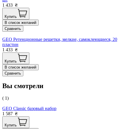
1 433
₴
Купить
В список желаний
Сравнить
GEO Ретенционные решетки, мелкие, самоклеющиеся, 20
пластин
1 433
₴
Купить
В список желаний
Сравнить
Вы смотрели
( 1)
GEO Classic базовый набор
1 587
₴
Купить